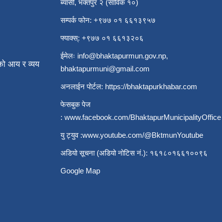
ब्यासी, भक्तपुर २ (साविक १०)
सम्पर्क फोन: +९७७ ०१ ६६१३९५७
फ्याक्स्: +९७७ ०१ ६६१३२०६
ईमेलः
info@bhaktapurmun.gov.np
,
ो आय र व्यय
bhaktapurmuni@gmail.com
अनलाईन पोर्टल:
https://bhaktapurkhabar.com
फेसबुक पेज
:
www.facebook.com/BhaktapurMunicipalityOffice
यु ट्युव :
www.youtube.com/@BktmunYoutube
अडियो सूचना (अडियो नोटिस नं.): १६१८०१६६१००९६
Google Map