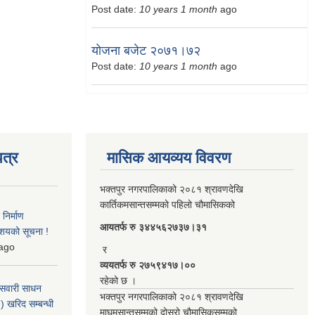
Post date:
10 years 1 month
ago
योजना बजेट २०७१।७२
Post date:
10 years 1 month
ago
त्र
मासिक आयव्यय विवरण
भक्तपुर नगरपालिकाको २०८१ श्रावणदेखि
कार्तिकमसान्तसम्मको पहिलो चौमासिकको
िर्माण
आयतर्फ रु‌ ३४४५६२७३७।३१
आशयको सूचना !
ago
र
व्ययतर्फ रु २७५९४१७।००
रहेको छ ।
 सवारी साधन
भक्तपुर नगरपालिकाको २०८१ श्रावणदेखि
 खरिद सम्बन्धी
माघमसान्तसम्मको दोस्रो चौमासिकसम्मको