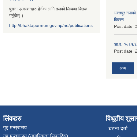
पुराना प्रकाशनहरु हेर्नका लागि तलको लिन्कमा क्लिक
भक्तपुर नपाको
गर्नुहोस् ।
विवरण
http://bhaktapurmun.gov.np/ne/publications
Post date:
1
आ.व. २०८१/८२
Post date:
2
अन्य
लिंकहरु
विधुतीय शुस
गृह मन्त्रालय
घटना दर्ता
गृह मन्त्रालय (नागरिकता सिफारिस)