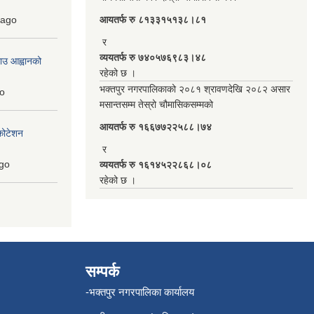
ago
आयतर्फ रु‌ ८१३३१५१३८।८१
र
व्ययतर्फ रु ७४०५७६९८३।४८
ाउ आह्वानको
रहेको छ ।
भक्तपुर नगरपालिकाको २०८१ श्रावणदेखि २०८२ असार
o
मसान्तसम्म तेस्रो चौमासिकसम्मको
आयतर्फ रु‌ १६६७७२२५८८।७४
कोटेशन
र
go
व्ययतर्फ रु १६१४५२२८६८।०८
रहेको छ ।
सम्पर्क
-भक्तपुर नगरपालिका कार्यालय