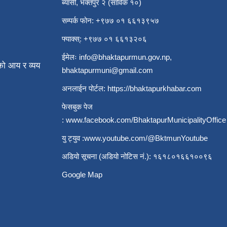
ब्यासी, भक्तपुर २ (साविक १०)
सम्पर्क फोन: +९७७ ०१ ६६१३९५७
फ्याक्स्: +९७७ ०१ ६६१३२०६
ईमेलः
info@bhaktapurmun.gov.np
,
ो आय र व्यय
bhaktapurmuni@gmail.com
अनलाईन पोर्टल:
https://bhaktapurkhabar.com
फेसबुक पेज
:
www.facebook.com/BhaktapurMunicipalityOffice
यु ट्युव :
www.youtube.com/@BktmunYoutube
अडियो सूचना (अडियो नोटिस नं.): १६१८०१६६१००९६
Google Map