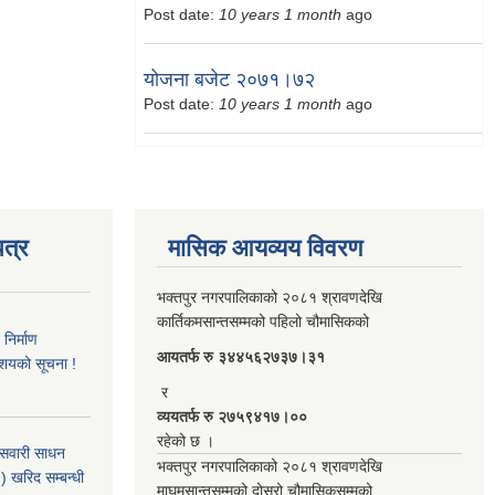
Post date:
10 years 1 month
ago
योजना बजेट २०७१।७२
Post date:
10 years 1 month
ago
त्र
मासिक आयव्यय विवरण
भक्तपुर नगरपालिकाको २०८१ श्रावणदेखि
कार्तिकमसान्तसम्मको पहिलो चौमासिकको
िर्माण
आयतर्फ रु‌ ३४४५६२७३७।३१
आशयको सूचना !
र
व्ययतर्फ रु २७५९४१७।००
रहेको छ ।
 सवारी साधन
भक्तपुर नगरपालिकाको २०८१ श्रावणदेखि
 खरिद सम्बन्धी
माघमसान्तसम्मको दोस्रो चौमासिकसम्मको