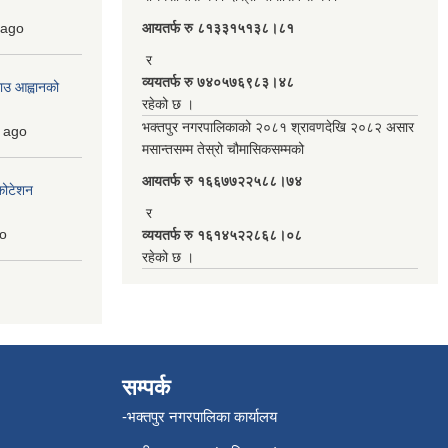
ago
आयतर्फ रु‌ ८१३३१५१३८।८१
र
व्ययतर्फ रु ७४०५७६९८३।४८
ाउ आह्वानको
रहेको छ ।
भक्तपुर नगरपालिकाको २०८१ श्रावणदेखि २०८२ असार
ago
मसान्तसम्म तेस्रो चौमासिकसम्मको
आयतर्फ रु‌ १६६७७२२५८८।७४
कोटेशन
र
o
व्ययतर्फ रु १६१४५२२८६८।०८
रहेको छ ।
सम्पर्क
-भक्तपुर नगरपालिका कार्यालय