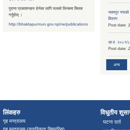
पुराना प्रकाशनहरु हेर्नका लागि तलको लिन्कमा क्लिक
भक्तपुर नपाको
गर्नुहोस् ।
विवरण
http://bhaktapurmun.gov.np/ne/publications
Post date:
1
आ.व. २०८१/८२
Post date:
2
अन्य
लिंकहरु
विधुतीय शुस
गृह मन्त्रालय
घटना दर्ता
गृह मन्त्रालय (नागरिकता सिफारिस)