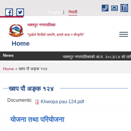
Skip to main content
English
नेपाली
भक्तपुर नगरपालिका
"पूर्खाले सिर्जेको सम्पत्ति, हाम्रो कला र सँस्कृति"
Home
News
भक्तपुर नगरपालिकाको आ.व. २०८३/८४ को लागि नगरभ
You are here
Home
» ख्वप पौ अ‌ङ्क १२४
ख्वप पौ अ‌ङ्क १२४
Documents:
Khwopa pau-124.pdf
योजना तथा परियोजना