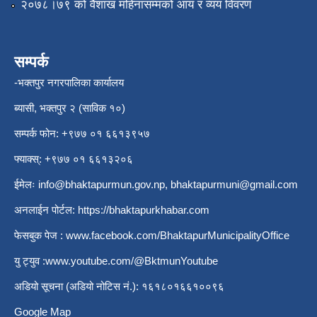
२०७८।७९ को वैशाख महिनासम्मको आय र व्यय विवरण
सम्पर्क
-भक्तपुर नगरपालिका कार्यालय
ब्यासी, भक्तपुर २ (साविक १०)
सम्पर्क फोन: +९७७ ०१ ६६१३९५७
फ्याक्स्: +९७७ ०१ ६६१३२०६
ईमेलः
info@bhaktapurmun.gov.np
,
bhaktapurmuni@gmail.com
अनलाईन पोर्टल:
https://bhaktapurkhabar.com
फेसबुक पेज :
www.facebook.com/BhaktapurMunicipalityOffice
यु ट्युव :
www.youtube.com/@BktmunYoutube
अडियो सूचना (अडियो नोटिस नं.): १६१८०१६६१००९६
Google Map