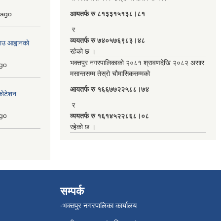
ago
आयतर्फ रु‌ ८१३३१५१३८।८१
र
व्ययतर्फ रु ७४०५७६९८३।४८
ाउ आह्वानको
रहेको छ ।
भक्तपुर नगरपालिकाको २०८१ श्रावणदेखि २०८२ असार
go
मसान्तसम्म तेस्रो चौमासिकसम्मको
आयतर्फ रु‌ १६६७७२२५८८।७४
कोटेशन
र
go
व्ययतर्फ रु १६१४५२२८६८।०८
रहेको छ ।
सम्पर्क
-भक्तपुर नगरपालिका कार्यालय