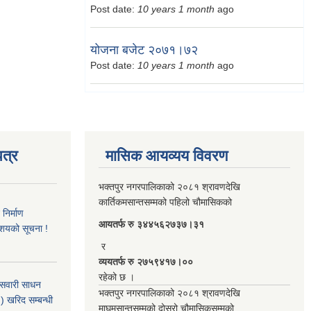
Post date:
10 years 1 month
ago
योजना बजेट २०७१।७२
Post date:
10 years 1 month
ago
त्र
मासिक आयव्यय विवरण
भक्तपुर नगरपालिकाको २०८१ श्रावणदेखि
कार्तिकमसान्तसम्मको पहिलो चौमासिकको
िर्माण
आयतर्फ रु‌ ३४४५६२७३७।३१
आशयको सूचना !
र
व्ययतर्फ रु २७५९४१७।००
रहेको छ ।
 सवारी साधन
भक्तपुर नगरपालिकाको २०८१ श्रावणदेखि
 खरिद सम्बन्धी
माघमसान्तसम्मको दोस्रो चौमासिकसम्मको