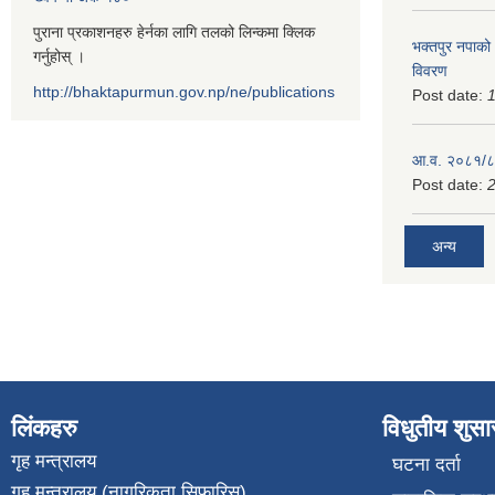
पुराना प्रकाशनहरु हेर्नका लागि तलको लिन्कमा क्लिक
भक्तपुर नपाको
गर्नुहोस् ।
विवरण
http://bhaktapurmun.gov.np/ne/publications
Post date:
1
आ.व. २०८१/८२
Post date:
2
अन्य
लिंकहरु
विधुतीय शुस
गृह मन्त्रालय
घटना दर्ता
गृह मन्त्रालय (नागरिकता सिफारिस)