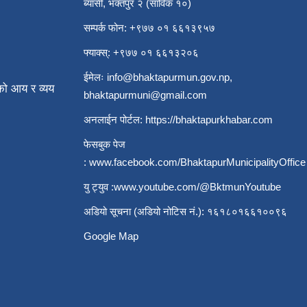
ब्यासी, भक्तपुर २ (साविक १०)
सम्पर्क फोन: +९७७ ०१ ६६१३९५७
फ्याक्स्: +९७७ ०१ ६६१३२०६
ईमेलः
info@bhaktapurmun.gov.np
,
ो आय र व्यय
bhaktapurmuni@gmail.com
अनलाईन पोर्टल:
https://bhaktapurkhabar.com
फेसबुक पेज
:
www.facebook.com/BhaktapurMunicipalityOffice
यु ट्युव :
www.youtube.com/@BktmunYoutube
अडियो सूचना (अडियो नोटिस नं.): १६१८०१६६१००९६
Google Map