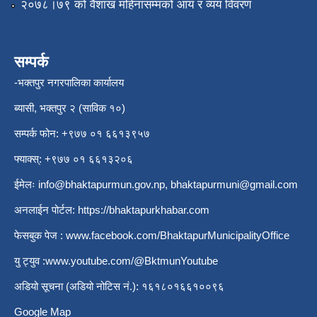
२०७८।७९ को वैशाख महिनासम्मको आय र व्यय विवरण
सम्पर्क
-भक्तपुर नगरपालिका कार्यालय
ब्यासी, भक्तपुर २ (साविक १०)
सम्पर्क फोन: +९७७ ०१ ६६१३९५७
फ्याक्स्: +९७७ ०१ ६६१३२०६
ईमेलः
info@bhaktapurmun.gov.np
,
bhaktapurmuni@gmail.com
अनलाईन पोर्टल:
https://bhaktapurkhabar.com
फेसबुक पेज :
www.facebook.com/BhaktapurMunicipalityOffice
यु ट्युव :
www.youtube.com/@BktmunYoutube
अडियो सूचना (अडियो नोटिस नं.): १६१८०१६६१००९६
Google Map