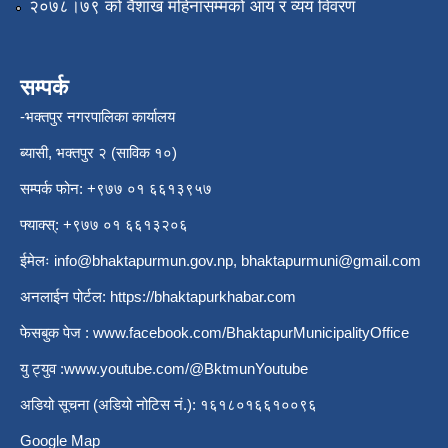
२०७८।७९ को वैशाख महिनासम्मको आय र व्यय विवरण
सम्पर्क
-भक्तपुर नगरपालिका कार्यालय
ब्यासी, भक्तपुर २ (साविक १०)
सम्पर्क फोन: +९७७ ०१ ६६१३९५७
फ्याक्स्: +९७७ ०१ ६६१३२०६
ईमेलः
info@bhaktapurmun.gov.np
,
bhaktapurmuni@gmail.com
अनलाईन पोर्टल:
https://bhaktapurkhabar.com
फेसबुक पेज :
www.facebook.com/BhaktapurMunicipalityOffice
यु ट्युव :
www.youtube.com/@BktmunYoutube
अडियो सूचना (अडियो नोटिस नं.): १६१८०१६६१००९६
Google Map