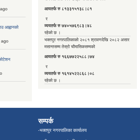
ago
आयतर्फ रु‌ ८१३३१५१३८।८१
र
व्ययतर्फ रु ७४०५७६९८३।४८
ाउ आह्वानको
रहेको छ ।
भक्तपुर नगरपालिकाको २०८१ श्रावणदेखि २०८२ असार
ago
मसान्तसम्म तेस्रो चौमासिकसम्मको
आयतर्फ रु‌ १६६७७२२५८८।७४
कोटेशन
र
o
व्ययतर्फ रु १६१४५२२८६८।०८
रहेको छ ।
सम्पर्क
-भक्तपुर नगरपालिका कार्यालय