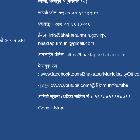
ब्यासी, भक्तपुर २ (साविक १०)
सम्पर्क फोन: +९७७ ०१ ६६१३९५७
फ्याक्स्: +९७७ ०१ ६६१३२०६
ईमेलः
info@bhaktapurmun.gov.np
,
ो आय र व्यय
bhaktapurmuni@gmail.com
अनलाईन पोर्टल:
https://bhaktapurkhabar.com
फेसबुक पेज
:
www.facebook.com/BhaktapurMunicipalityOffice
यु ट्युव :
www.youtube.com/@BktmunYoutube
अडियो सूचना (अडियो नोटिस नं.): १६१८०१६६१००९६
Google Map