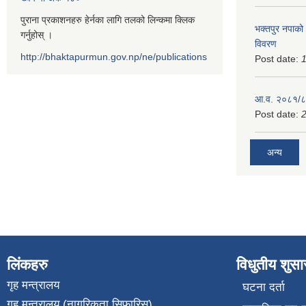
पुराना प्रकाशनहरु हेर्नका लागि तलको लिन्कमा क्लिक
भक्तपुर नपाको
गर्नुहोस् ।
विवरण
http://bhaktapurmun.gov.np/ne/publications
Post date:
1
आ.व. २०८१/८२
Post date:
2
अन्य
लिंकहरु
विधुतीय शुस
गृह मन्त्रालय
घटना दर्ता
गृह मन्त्रालय (नागरिकता सिफारिस)