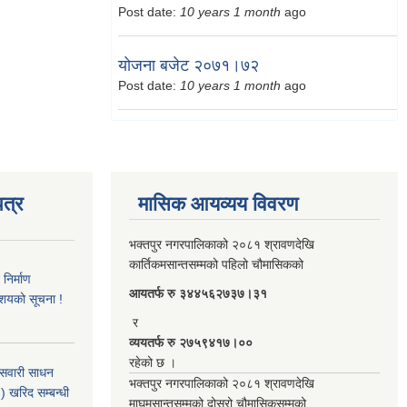
Post date:
10 years 1 month
ago
योजना बजेट २०७१।७२
Post date:
10 years 1 month
ago
त्र
मासिक आयव्यय विवरण
भक्तपुर नगरपालिकाको २०८१ श्रावणदेखि
कार्तिकमसान्तसम्मको पहिलो चौमासिकको
िर्माण
आयतर्फ रु‌ ३४४५६२७३७।३१
आशयको सूचना !
र
व्ययतर्फ रु २७५९४१७।००
रहेको छ ।
 सवारी साधन
भक्तपुर नगरपालिकाको २०८१ श्रावणदेखि
 खरिद सम्बन्धी
माघमसान्तसम्मको दोस्रो चौमासिकसम्मको