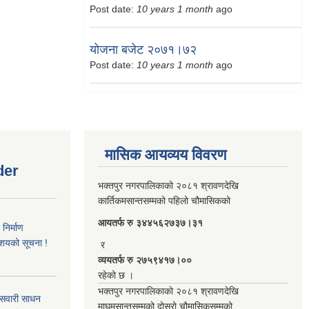
Post date:
10 years 1 month
ago
योजना बजेट २०७१।७२
Post date:
10 years 1 month
ago
मासिक आयव्यय विवरण
der
भक्तपुर नगरपालिकाको २०८१ श्रावणदेखि
कार्तिकमसान्तसम्मको पहिलो चौमासिकको
आयतर्फ रु‌ ३४४५६२७३७।३१
िर्माण
आशयको सूचना !
र
व्ययतर्फ रु २७५९४१७।००
रहेको छ ।
भक्तपुर नगरपालिकाको २०८१ श्रावणदेखि
 सवारी साधन
माघमसान्तसम्मको दोस्रो चौमासिकसम्मको