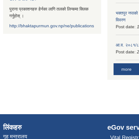
पुराना प्रकाशनहरु हेर्नका लागि तलको लिन्कमा क्लिक
भक्तपुर नपाको
गर्नुहोस् ।
विवरण
http://bhaktapurmun.gov.np/ne/publications
Post date:
1
आ.व. २०८१/८२
Post date:
2
more
लिंकहरु
eGov serv
गृह मन्त्रालय
Vital Registr