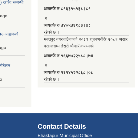
 खरिद सम्बन्धी
आयतर्फ रु‌ ८१३३१५१३८।८१
ago
र
व्ययतर्फ रु ७४०५७६९८३।४८
रहेको छ ।
ाउ आह्वानको
भक्तपुर नगरपालिकाको २०८१ श्रावणदेखि २०८२ असार
मसान्तसम्म तेस्रो चौमासिकसम्मको
ago
आयतर्फ रु‌ १६६७७२२५८८।७४
कोटेशन
र
व्ययतर्फ रु १६१४५२२८६८।०८
o
रहेको छ ।
Contact Details
Bhaktapur Municipal Office