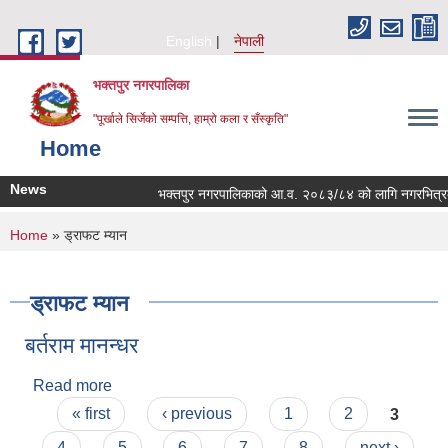
Skip to main content
English
नेपाली
भक्तपुर नगरपालिका
"पूर्खाले सिर्जेको सम्पत्ति, हाम्रो कला र सँस्कृति"
Home
News
भक्तपुर नगरपालिकाको आ.व. २०८३/८४ को लागि नगरभित्रका स्था
You are here
Home
» ड्राफट म्यान
ड्राफट म्यान
बर्तराम मानन्धर
Read more
about बर्तराम मानन्धर
Pages
« first
‹ previous
1
2
3
4
5
6
7
8
next ›