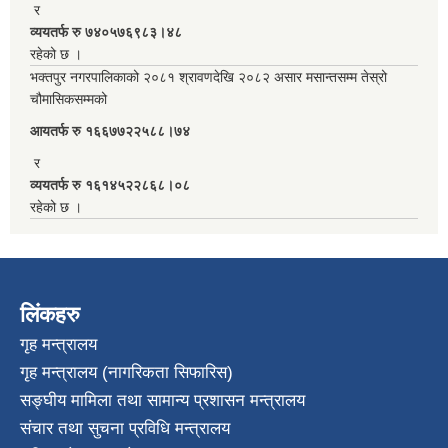
र
व्ययतर्फ रु ७४०५७६९८३।४८
रहेको छ ।
भक्तपुर नगरपालिकाको २०८१ श्रावणदेखि २०८२ असार मसान्तसम्म तेस्रो
चौमासिकसम्मको
आयतर्फ रु‌ १६६७७२२५८८।७४
र
व्ययतर्फ रु १६१४५२२८६८।०८
रहेको छ ।
लिंकहरु
गृह मन्त्रालय
गृह मन्त्रालय (नागरिकता सिफारिस)
सङ्घीय मामिला तथा सामान्य प्रशासन मन्त्रालय
संचार तथा सुचना प्रविधि मन्त्रालय